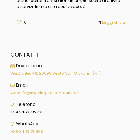
ai suoi abitanti e visitatori un’ampia scelta di attività
e servizi. In una città così vivace, è
[…]
0
Leggi di più
CONTATTI
Dove siamo:
Via Dante, 49, 20099 Sesto San Giovanni (Mi)
Email:
webinfo@movingclasslimousine.it
Telefono:
+39 3462732728
WhatsApp:
+39 3493126938