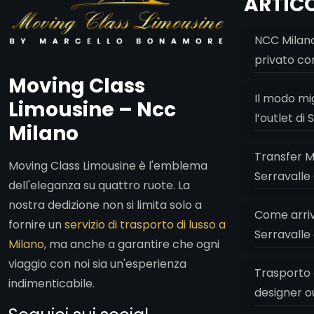
ARTICO
NCC Milano
privato co
Moving Class
Il modo mi
Limousine – Ncc
l’outlet di
Milano
Transfer M
Moving Class Limousine è l'emblema
Serravalle 
dell'eleganza su quattro ruote. La
nostra dedizione non si limita solo a
Come arriva
fornire un
servizio di trasporto di lusso a
Serravalle
Milano
, ma anche a garantire che ogni
viaggio con noi sia un'esperienza
Trasporto 
indimenticabile.
designer o