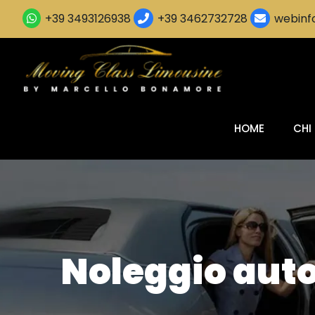
+39 3493126938
+39 3462732728
webinfo
HOME
CHI
Noleggio auto