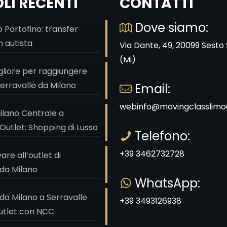
LI RECENTI
CONTATTI
Dove siamo:
 Portofino: transfer
n autista
Via Dante, 49, 20099 Sesto
(Mi)
gliore per raggiungere
 Serravalle da Milano
Email:
webinfo@movingclasslimou
ilano Centrale a
Outlet: Shopping di Lusso
Telefono:
+39 3462732728
re all’outlet di
 da Milano
WhatsApp:
da Milano a Serravalle
+39 3493126938
utlet con NCC