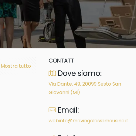
CONTATTI
Mostra tutto
Dove siamo:
Via Dante, 49, 20099 Sesto San
Giovanni (Mi)
Email:
webinfo@movingclasslimousine.it