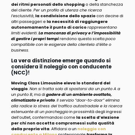
dei ritmi personali dello shopping
o della stanchezza
del cliente.
Per un profilo di utenza che ricerca
l’esclusività
,
la condivisione dello spazio
con decine di
altri passeggeri e
la necessità di raggiungere
autonomamente il punto di carico
rappresentano
limiti evidenti
.
La mancanza di privacy e l’impossibilità
di gestire i propri tempi
rendono questa scelta
poco
compatibile con le esigenze della clientela d’élite o
business
.
La vera distinzione emerge quando si
considera il noleggio con conducente
(NCC)
!
Moving Class Limousine eleva lo standard del
viaggio
.
Non si tratta solo di spostarsi da un punto A a
un punto B
, ma di
godere di un ambiente ovattato,
climatizzato e privato
.
Il servizio “door-to-door” elimina
alla radice lo stress del traffico autostradale e la ricerca
estenuante di un parcheggio
in prossimità degli ingressi
dell’outlet, confermandosi come
la scelta d’elezione
per chi non accetta compromessi sulla qualità
della propria vita
. Affidarsi a un
noleggio con
conducente a Milano
professionale
trasforma la