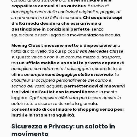
corridoi di una stazione o di
doverli stivare nelle
cappelliere comuni di un autobus
.
Il rischio di
danneggiamento delle confezioni originali o, peggio, di
smarrimento tra la folla è concreto
.
Chi acquista capi
d’alta moda desidera che essi arrivino a
destinazione in condizioni perfette
, senza
sgualciture o rischi legati alla movimentazione incauta.
Moving Class Limousine mette a disposizione
una
flotta di alto livello, tra cui spicca
il van Mercedes Classe
V
. Questo veicolo
non è un comune mezzo di trasporto
,
ma
un ufficio mobile o un salotto privato
capace
di
accogliere comodamente i passeggeri
e, soprattutto, di
offrire
un ampio vano bagagli protetto e riservato
.
Lo
chauffeur si occuperà personalmente del carico e
scarico dei vostri acquisti
,
permettendovi di muovervi
tra i viali dell’outlet con le mani libere
e la mente
leggera.
Ogni acquisto effettuato può essere riposto in
auto
in totale sicurezza durante la giornata,
consentendo di continuare lo shopping senza pesi
inutili e in totale tranquillità
.
Sicurezza e Privacy: un salotto in
movimento