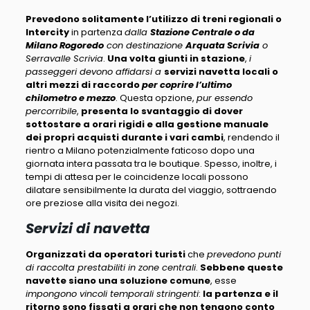
Prevedono solitamente l’utilizzo di treni regionali o
Intercity
in partenza
dalla
Stazione Centrale o da
Milano Rogoredo
con destinazione
Arquata Scrivia
o
Serravalle Scrivia
.
Una volta giunti in stazione
,
i
passeggeri devono affidarsi a
servizi navetta locali o
altri mezzi di raccordo
per coprire l’ultimo
chilometro e mezzo
. Questa opzione,
pur essendo
percorribile
,
presenta lo svantaggio di dover
sottostare a orari rigidi e alla gestione manuale
dei propri acquisti durante i vari cambi
, rendendo il
rientro a Milano potenzialmente faticoso dopo una
giornata intera passata tra le boutique. Spesso, inoltre, i
tempi di attesa per le coincidenze locali possono
dilatare sensibilmente la durata del viaggio, sottraendo
ore preziose alla visita dei negozi.
Servizi di navetta
Organizzati da operatori turisti
che
prevedono punti
di raccolta prestabiliti in zone centrali
.
Sebbene queste
navette siano una soluzione comune
, esse
impongono vincoli temporali stringenti
:
la partenza e il
ritorno sono fissati a orari che non tengono conto