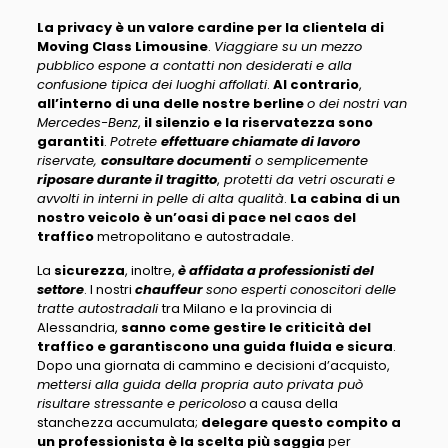
La privacy è un valore cardine per la clientela di
Moving Class Limousine
.
Viaggiare su un mezzo
pubblico espone a contatti non desiderati e alla
confusione tipica dei luoghi affollati
.
Al contrario
,
all’interno di una delle nostre berline
o dei nostri van
Mercedes-Benz
,
il silenzio e la riservatezza sono
garantiti
.
Potrete
effettuare chiamate di lavoro
riservate,
consultare documenti
o semplicemente
riposare durante il tragitto
,
protetti da vetri oscurati e
avvolti in interni in pelle di alta qualità
.
La cabina di un
nostro veicolo è un’oasi di pace nel caos del
traffico
metropolitano e autostradale.
La
sicurezza
, inoltre,
è affidata a professionisti del
settore
. I nostri
chauffeur
sono esperti conoscitori delle
tratte autostradali
tra Milano e la provincia di
Alessandria,
sanno come gestire le criticità del
traffico e garantiscono una guida fluida e sicura
.
Dopo una giornata di cammino e decisioni d’acquisto,
mettersi alla guida della propria auto privata può
risultare stressante e pericoloso
a causa della
stanchezza accumulata;
delegare questo compito a
un professionista è la scelta più saggia
per