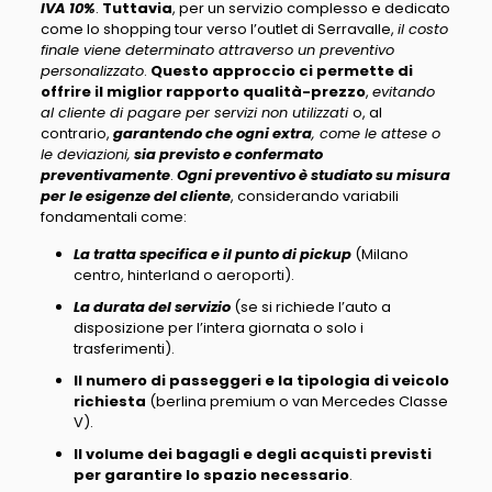
IVA 10%
.
Tuttavia
, per un servizio complesso e dedicato
come lo shopping tour verso l’outlet di Serravalle,
il costo
finale viene determinato attraverso un preventivo
personalizzato
.
Questo approccio ci permette di
offrire il miglior rapporto qualità-prezzo
,
evitando
al cliente di pagare per servizi non utilizzati
o, al
contrario,
garantendo che ogni extra
, come le attese o
le deviazioni,
sia previsto e confermato
preventivamente
.
Ogni preventivo è studiato su misura
per le esigenze del cliente
, considerando variabili
fondamentali come:
La tratta specifica e il punto di pickup
(Milano
centro, hinterland o aeroporti).
La durata del servizio
(se si richiede l’auto a
disposizione per l’intera giornata o solo i
trasferimenti).
Il numero di passeggeri e la tipologia di veicolo
richiesta
(berlina premium o van Mercedes Classe
V).
Il volume dei bagagli e degli acquisti previsti
per garantire lo spazio necessario
.