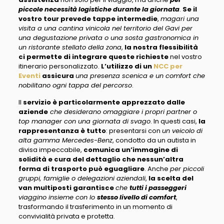
piccole necessità logistiche durante la giornata
.
Se il
vostro tour prevede tappe intermedie
,
magari una
visita a una cantina vinicola nel territorio del Gavi per
una degustazione privata o una sosta gastronomica in
un ristorante stellato della zona
,
la nostra flessibilità
ci permette di integrare queste richieste
nel vostro
itinerario personalizzato.
L’utilizzo di un
NCC per
Eventi
assicura
una presenza scenica e un comfort che
nobilitano ogni tappa del percorso
.
Il
servizio è particolarmente apprezzato dalle
aziende
che desiderano omaggiare i propri partner o
top manager con una giornata di svago
. In questi casi,
la
rappresentanza è tutto
: presentarsi con
un veicolo di
alta gamma Mercedes-Benz
, condotto da un autista in
divisa impeccabile,
comunica un’immagine di
solidità e cura del dettaglio che nessun’altra
forma di trasporto può eguagliare
. Anche
per piccoli
gruppi, famiglie o delegazioni aziendali
,
la scelta del
van multiposti garantisce
che
tutti i passeggeri
viaggino insieme con lo
stesso livello di comfort
,
trasformando il trasferimento in un momento di
convivialità privata e protetta.