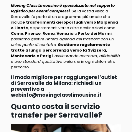
Moving Class Limousine è specializzata nel supporto
logistico per eventi complessi
. Se la vostra visita a
Serravalle fa parte di un programma più ampio che
include
trasferimenti aeroportuali verso Malpensa
o Linate
, o spostamenti verso altre destinazioni come
Como
,
Firenze
,
Roma
,
Venezia
o
Forte dei Marmi
,
possiamo gestire l’intera agenda dei trasporti con un
unico punto di contatto
.
Gestiamo regolarmente
tratte a lunga percorrenza verso la Svizzera,
Montecarlo e Parigi
,
assicurando coerenza, affidabilità
e uno standard qualitativo uniforme
in ogni chilometro
percorso.
Il modo migliore per raggiungere l’outlet
di Serravalle da Milano: richiedi un
preventivo a
webinfo@movingclasslimousine.it
Quanto costa il servizio
transfer per Serravalle?