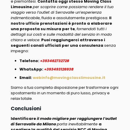
e piemontesi.
Contatta oggi stesso Moving Class
Limousine
per scoprire come possiamo rendere il tuo
viaggio verso l’outlet di Serravalle un’esperienza
indimenticabile
, fluida e assolutamente prestigiosa.
Il
nostro ufficio prenotazioni è pronto a elaborare
una proposta su misura per te
,
fornendoti tutti i
dettagli sui costi e sulle modalità del servizio in modo
chiaro e veloce
.
Puoi raggiungerci attraverso i
seguenti canali ufficiali per una consulenza
senza
impegno:
Telefono
:
+393462732728
WhatsApp
:
+393493126938
Email
:
webinfo@movingclasslimousine.it
Siamo a tua completa disposizione per trasformare ogni
spostamento in un momento di puro lusso, privacy e
relax totale.
Conclusioni
Identificare
il modo migliore per raggiungere l’outlet
di Serravalle da Milano
porta inevitabilmente
a
scegliere la qualità del servizio NCC di Moving