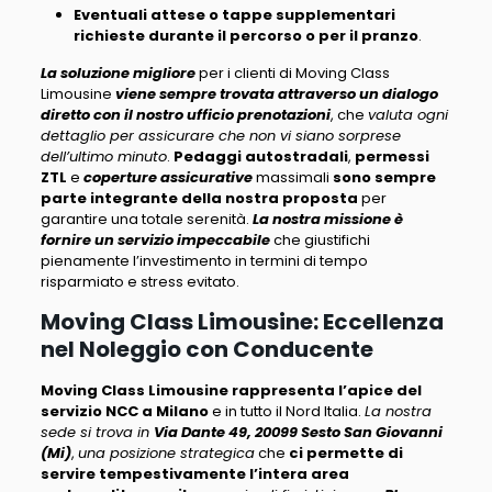
Eventuali attese o tappe supplementari
richieste durante il percorso o per il pranzo
.
La soluzione migliore
per i clienti di Moving Class
Limousine
viene sempre trovata attraverso un dialogo
diretto con il nostro ufficio prenotazioni
, che
valuta ogni
dettaglio per assicurare che non vi siano sorprese
dell’ultimo minuto
.
Pedaggi autostradali
,
permessi
ZTL
e
coperture assicurative
massimali
sono sempre
parte integrante della nostra proposta
per
garantire una totale serenità.
La nostra missione è
fornire un servizio impeccabile
che giustifichi
pienamente l’investimento in termini di tempo
risparmiato e stress evitato.
Moving Class Limousine: Eccellenza
nel Noleggio con Conducente
Moving Class Limousine rappresenta l’apice del
servizio NCC a Milano
e in tutto il Nord Italia.
La nostra
sede si trova in
Via Dante 49, 20099 Sesto San Giovanni
(Mi)
,
una posizione strategica
che
ci permette di
servire tempestivamente l’intera area