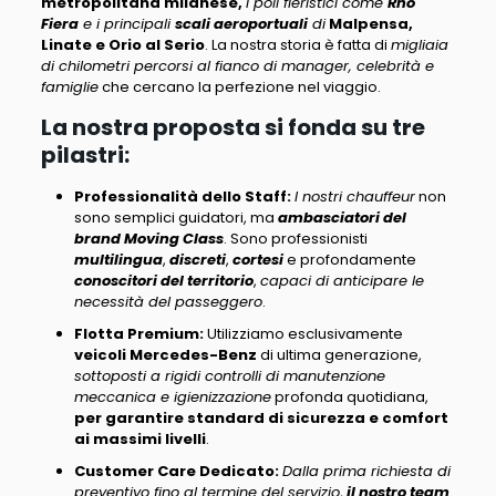
metropolitana milanese,
i poli fieristici come
Rho
Fiera
e i principali
scali aeroportuali
di
Malpensa,
Linate e Orio al Serio
. La nostra storia è fatta di
migliaia
di chilometri percorsi al fianco di manager, celebrità e
famiglie
che cercano la perfezione nel viaggio.
La nostra proposta si fonda su tre
pilastri:
Professionalità dello Staff
:
I nostri chauffeur
non
sono semplici guidatori, ma
ambasciatori del
brand Moving Class
. Sono professionisti
multilingua
,
discreti
,
cortesi
e profondamente
conoscitori del territorio
,
capaci di anticipare le
necessità del passeggero
.
Flotta Premium
:
Utilizziamo esclusivamente
veicoli Mercedes-Benz
di ultima generazione,
sottoposti a rigidi controlli di manutenzione
meccanica e igienizzazione
profonda quotidiana,
per garantire standard di sicurezza e comfort
ai massimi livelli
.
Customer Care Dedicato
:
Dalla prima richiesta di
preventivo fino al termine del servizio
,
il nostro team