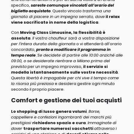
specifico,
sareste comunque vincolati all’orario del
biglietto acquistato
. Questo vincolo
trasforma una
giornata di piacere in un impegno serrato, dove
il relax
viene sacrificato in nome della logistica
.
Con
Moving Class Limousine, la flessibilità è
assoluta
.
Il vostro chauffeur sarà a vostra disposizione
per l’intera durata della giornata
o vi attenderà all’orario
concordato,
pronto a modificare il programma in
tempo reale
.
Se decidete di partire alle 10:00 anziché alle
09:00, o se desiderate rientrare a Milano prima del
previsto
per un impegno improvviso,
il servizio si
modella istantaneamente sulle vostre necessità
.
Questa libertà è impagabile per chi vive il tempo come
la risorsa più preziosa
e desidera gestire ogni minuto
secondo il proprio piacere.
Comfort e gestione dei tuoi acquisti
Lo shopping di lusso genera volumi
.
Borse,
cappelliere e confezioni ingombranti dei marchi più
prestigiosi
richiedono spazio e cura
.
Immaginate di
dover
trasportare numerosi sacchetti
attraverso i