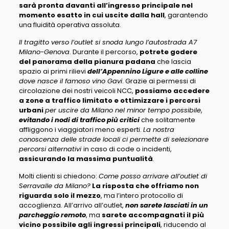
sarà pronta davanti all’ingresso principale nel
momento esatto in cui uscite dalla hall
, garantendo
una fluidità operativa assoluta.
Il tragitto verso l’outlet si snoda lungo l’autostrada A7
Milano-Genova
. Durante il percorso,
potrete godere
del panorama della pianura padana
che lascia
spazio ai primi rilievi
dell’Appennino Ligure e alle colline
dove nasce il famoso vino Gavi
. Grazie ai permessi di
circolazione dei nostri veicoli NCC,
possiamo accedere
a zone a traffico limitato e ottimizzare i percorsi
urbani
per uscire da Milano nel minor tempo possibile
,
evitando i nodi di traffico più critici
che solitamente
affliggono i viaggiatori meno esperti.
La nostra
conoscenza delle strade locali ci permette di selezionare
percorsi alternativi
in caso di code o incidenti,
assicurando la massima puntualità
.
Molti clienti si chiedono:
Come posso arrivare all’outlet di
Serravalle da Milano?
La risposta che offriamo non
riguarda solo il mezzo
, ma l’intero protocollo di
accoglienza. All’arrivo all’outlet,
non sarete lasciati in un
parcheggio remoto
, ma
sarete accompagnati il più
vicino possibile agli ingressi principali
, riducendo al