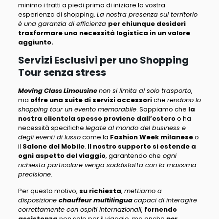
minimo i tratti a piedi prima di iniziare la vostra
esperienza di shopping.
La nostra presenza sul territorio
è una garanzia di efficienza
per chiunque desideri
trasformare una necessità logistica in un valore
aggiunto.
Servizi Esclusivi per uno Shopping
Tour senza stress
Moving Class Limousine
non si limita al solo trasporto
,
ma
offre una suite di servizi accessori
che
rendono lo
shopping tour un evento memorabile
. Sappiamo che
la
nostra clientela spesso proviene dall’estero
o ha
necessità specifiche
legate al mondo del business e
degli eventi di lusso
come la
Fashion Week milanese
o
il
Salone del Mobile
.
Il nostro supporto si estende a
ogni aspetto del viaggio
, garantendo che
ogni
richiesta particolare venga soddisfatta con la massima
precisione
.
Per questo motivo,
su richiesta
,
mettiamo a
disposizione
chauffeur multilingua
capaci di interagire
correttamente con ospiti internazionali
,
fornendo
assistenza
non solo per il viaggio, ma anche
per