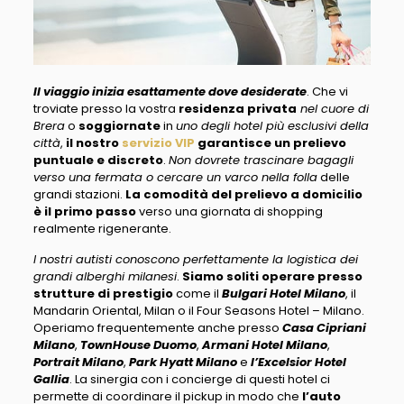
Il viaggio inizia esattamente dove desiderate
. Che vi
troviate presso la vostra
residenza privata
nel cuore di
Brera
o
soggiornate
in
uno degli hotel più esclusivi della
città
,
il nostro
servizio VIP
garantisce un prelievo
puntuale e discreto
.
Non dovrete trascinare bagagli
verso una fermata o cercare un varco nella folla
delle
grandi stazioni.
La comodità del prelievo a domicilio
è il primo passo
verso una giornata di shopping
realmente rigenerante.
I nostri autisti conoscono perfettamente la logistica dei
grandi alberghi milanesi
.
Siamo soliti operare presso
strutture di prestigio
come il
Bulgari Hotel Milano
, il
Mandarin Oriental, Milan o il Four Seasons Hotel – Milano.
Operiamo frequentemente anche presso
Casa Cipriani
Milano
,
TownHouse Duomo
,
Armani Hotel Milano
,
Portrait Milano
,
Park Hyatt Milano
e
l’Excelsior Hotel
Gallia
. La sinergia con i concierge di questi hotel ci
permette di coordinare il pickup in modo che
l’auto