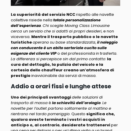
La superiorità del servizio NCC
rispetto alle navette
collettive risiede nella
totale personalizzazione
dell’esperienza
.
Chi sceglie Moving Class Limousine
cerca un servizio che si adatti ai propri desideri
, e non
viceversa.
Mentre il trasporto pubblico o le navette
turistiche
operano su base standardizzata
,
il noleggio
con conducente è un abito sartoriale cucito sulle
esigenze del cliente VIP
o del professionista in trasferta.
La differenza si percepisce sin dal primo contatto
:
la
cura del dettaglio, la pulizia del veicolo e la
cortesia dello chauffeur creano un’atmosfera di
prestigio
inavvicinabile dai servizi di massa.
Addio a orari fissi e lunghe attese
Uno dei principali svantaggi
delle soluzioni di
trasporto di massa
è
la schiavitù dell’orologio
.
Le
navette per l’outlet partono solitamente al mattino e
rientrano nel tardo pomeriggio
. Questo
significa che,
qualora aveste terminato i vostri acquisti in
anticipo o, al contrario
,
desiderate trattenervi
per
una cena nei dintorni o per un’ultima visita a un brand