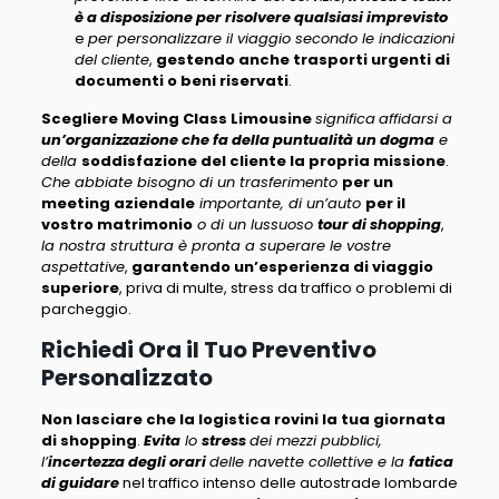
è a disposizione per risolvere qualsiasi imprevisto
e
per personalizzare il viaggio secondo le indicazioni
del cliente
,
gestendo anche trasporti urgenti di
documenti o beni riservati
.
Scegliere Moving Class Limousine
significa
affidarsi a
un’organizzazione che fa della puntualità un dogma
e
della
soddisfazione del cliente la propria missione
.
Che abbiate bisogno di un trasferimento
per un
meeting aziendale
importante, di un’auto
per il
vostro matrimonio
o di un lussuoso
tour di shopping
,
la nostra struttura è pronta a superare le vostre
aspettative
,
garantendo un’esperienza di viaggio
superiore
, priva di multe, stress da traffico o problemi di
parcheggio.
Richiedi Ora il Tuo Preventivo
Personalizzato
Non lasciare che la logistica rovini la tua giornata
di shopping
.
Evita
lo
stress
dei mezzi pubblici,
l’
incertezza degli orari
delle navette collettive e la
fatica
di guidare
nel traffico intenso delle autostrade lombarde