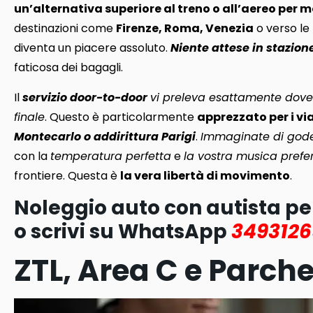
un’alternativa superiore al treno o all’aereo per m
destinazioni come
Firenze, Roma, Venezia
o verso le
diventa un piacere assoluto.
Niente attese in stazion
faticosa dei bagagli.
Il
servizio door-to-door
vi preleva esattamente dove 
finale
. Questo è particolarmente
apprezzato per i vi
Montecarlo o addirittura Parigi
.
Immaginate di goder
con la
temperatura perfetta
e
la vostra musica prefer
frontiere. Questa è
la vera libertà di movimento
.
Noleggio auto con autista p
o scrivi su WhatsApp
349312
ZTL, Area C e Parche