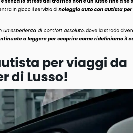
e senza lo stress del traffico non è un lusso fine a sé
tra in gioco il servizio di
noleggio auto con autista per
n un’esperienza di comfort assoluto
, dove la strada dive
ntinuate a leggere per scoprire come ridefiniamo il c
utista per viaggi da
er di Lusso!