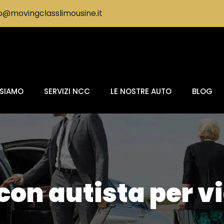
@movingclasslimousine.it
 SIAMO
SERVIZI NCC
LE NOSTRE AUTO
BLOG
con autista per v