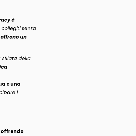
vacy è
 colleghi
senza
offrono un
 sfilata della
ica
gua e una
cipare i
,
offrendo