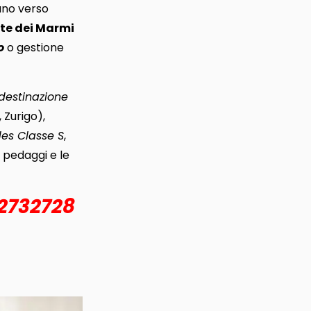
lano verso
rte dei Marmi
o
o gestione
 destinazione
 Zurigo),
des Classe S
,
 i pedaggi e le
2732728