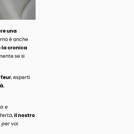
ere una
a, ma è anche
e la cronica
mente se si
ffeur
, esperti
tà
,
za e
sferta,
il nostro
 per voi
.