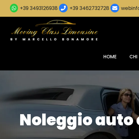
+39 3493126938
+39 3462732728
webinfo
HOME
CHI
Noleggio auto 