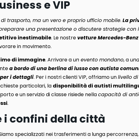
usiness e VIP
 di trasporto, ma un vero e proprio ufficio mobile
.
La pri
, preparare una presentazione o discutere strategie con i
titivo inestimabile
. Le nostre
vetture Mercedes-Benz 
lavorare in movimento.
nonimo di immagine
. Arrivare a
un evento mondano
, a
una
ante
a bordo di una berlina di lusso con autista comun
er i dettagli
. Per i nostri clienti VIP, offriamo un
livello di
ichieste particolari, la
disponibilità di autisti multilin
porto e un servizio di classe risiede nella
capacità di anti
ssi
.
i confini della città
 Siamo specializzati nei trasferimenti a lunga percorrenza