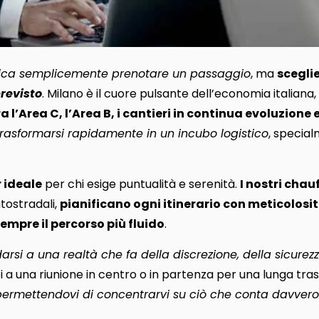
fica semplicemente prenotare un passaggio
, ma
scegli
revisto
. Milano è il cuore pulsante dell’economia italian
a l’Area C, l’Area B, i cantieri in continua evoluzione 
trasformarsi rapidamente in un incubo logistico
, special
 ideale
per chi esige puntualità e serenità.
I nostri chau
utostradali,
pianificano ogni itinerario con meticolosi
empre il percorso più fluido
.
idarsi a una realtà che fa della discrezione, della sicurez
ti a una riunione in centro o in partenza per una lunga tra
permettendovi di concentrarvi su ciò che conta davvero