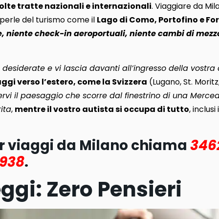
olte tratte nazionali e internazionali
. Viaggiare da Mi
 perle del turismo come il
Lago di Como, Portofino e Fo
e, niente check-in aeroportuali, niente cambi di mezz
desiderate e vi lascia davanti all’ingresso della vostra
aggi verso l’estero, come la Svizzera
(Lugano, St. Moritz,
vi il paesaggio che scorre dal finestrino di una Merce
ita
,
mentre il vostro autista si occupa di tutto
, inclusi
er viaggi da Milano chiama
346
6938
.
ggi: Zero Pensieri