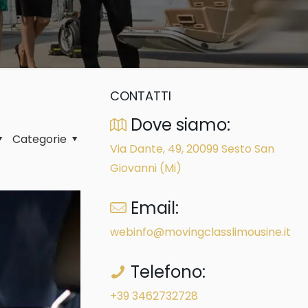
CONTATTI
Dove siamo:
Categorie
Via Dante, 49, 20099 Sesto San
Giovanni (Mi)
Email:
webinfo@movingclasslimousine.it
Telefono:
+39 3462732728