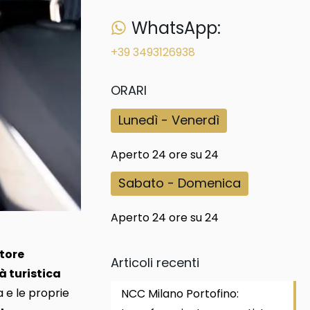
WhatsApp:
+39 3493126938
ORARI
Lunedì - Venerdì
Aperto 24 ore su 24
Sabato - Domenica
Aperto 24 ore su 24
ttore
Articoli recenti
à turistica
ta e le proprie
NCC Milano Portofino: