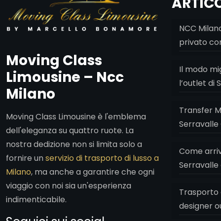
ARTICO
NCC Milano
privato co
Moving Class
Il modo mi
Limousine – Ncc
l’outlet di
Milano
Transfer M
Moving Class Limousine è l'emblema
Serravalle 
dell'eleganza su quattro ruote. La
nostra dedizione non si limita solo a
Come arriva
fornire un
servizio di trasporto di lusso a
Serravalle
Milano
, ma anche a garantire che ogni
viaggio con noi sia un'esperienza
Trasporto 
indimenticabile.
designer o