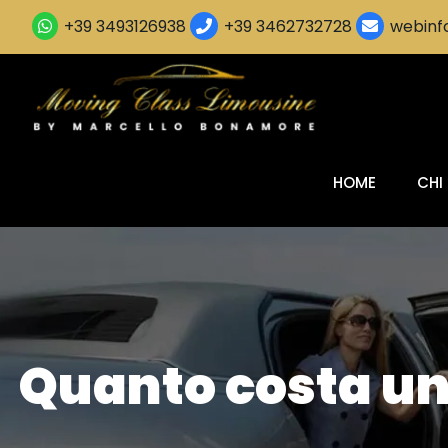
+39 3493126938
+39 3462732728
webinfo
HOME
CHI
Quanto costa un 