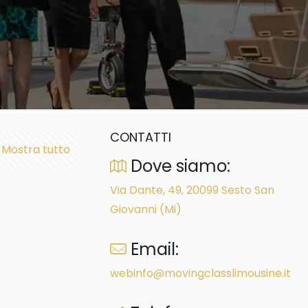
CONTATTI
Mostra tutto
Dove siamo:
Via Dante, 49, 20099 Sesto San
Giovanni (Mi)
Email:
webinfo@movingclasslimousine.it