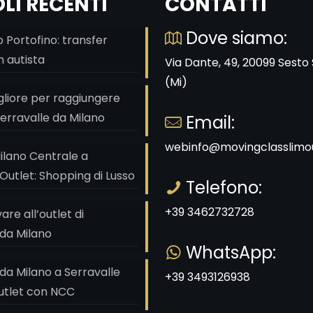
LI RECENTI
CONTATTI
Dove siamo:
 Portofino: transfer
n autista
Via Dante, 49, 20099 Sesto
(Mi)
gliore per raggiungere
 Serravalle da Milano
Email:
webinfo@movingclasslimou
ilano Centrale a
Outlet: Shopping di Lusso
Telefono:
+39 3462732728
re all’outlet di
 da Milano
WhatsApp:
da Milano a Serravalle
+39 3493126938
utlet con NCC