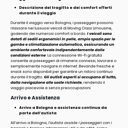
Descrizione del tragitto e dei comfort offerti
durante il viaggio
Durante il viaggio verso Bologna, i passeggeri possono
rilassarsi nei lussuosi veicoli di Moving Class Limousine,
godendo dei numerosi comfort a bordo.
I veicoli sono
dotati di sedili ergonomici in pelle, ampio spazio per le
gambe e climatizzazione automatica, assicurando un
ambiente confortevole indipendentemente dalle
condizioni esterne
. La connessione Wi-Fi gratuita
consente ai passeggeri di rimanere connessi, lavorare o
semplicemente navigare in internet. Bevande fresche e
snack sono disponibili per garantire un ristoro continuo
durante il tragitto.
Gli autisti esperti si occupano di tutto,
dalla navigazione alle soste richieste
, rendendo il
viaggio piacevole e senza preoccupazioni.
Arrivo e Assistenza
Arrivo a Bologna e assistenza continua da
parte dell’autista
All’arrivo a Bologna,
l’autista assiste i passeggeri con i