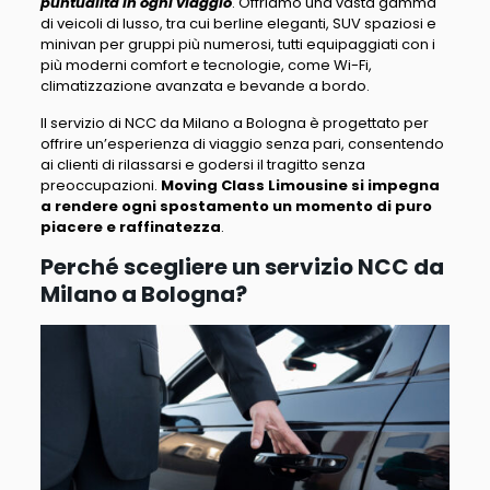
puntualità in ogni viaggio
. Offriamo una vasta gamma
di veicoli di lusso, tra cui berline eleganti, SUV spaziosi e
minivan per gruppi più numerosi, tutti equipaggiati con i
più moderni comfort e tecnologie, come Wi-Fi,
climatizzazione avanzata e bevande a bordo.
Il servizio di NCC da Milano a Bologna è progettato per
offrire un’esperienza di viaggio senza pari, consentendo
ai clienti di rilassarsi e godersi il tragitto senza
preoccupazioni.
Moving Class Limousine si impegna
a rendere ogni spostamento un momento di puro
piacere e raffinatezza
.
Perché scegliere un servizio NCC da
Milano a Bologna?