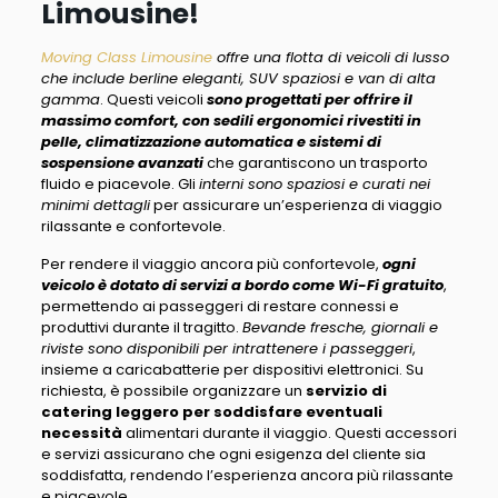
Limousine!
Moving Class Limousine
offre una flotta di veicoli di lusso
che include berline eleganti, SUV spaziosi e van di alta
gamma
. Questi veicoli
sono progettati per offrire il
massimo comfort, con sedili ergonomici rivestiti in
pelle, climatizzazione automatica e sistemi di
sospensione avanzati
che garantiscono un trasporto
fluido e piacevole. Gli
interni sono spaziosi e curati nei
minimi dettagli
per assicurare un’esperienza di viaggio
rilassante e confortevole.
Per rendere il viaggio ancora più confortevole,
ogni
veicolo è dotato di servizi a bordo come Wi-Fi gratuito
,
permettendo ai passeggeri di restare connessi e
produttivi durante il tragitto.
Bevande fresche, giornali e
riviste sono disponibili per intrattenere i passeggeri
,
insieme a caricabatterie per dispositivi elettronici. Su
richiesta, è possibile organizzare un
servizio di
catering leggero per soddisfare eventuali
necessità
alimentari durante il viaggio. Questi accessori
e servizi assicurano che ogni esigenza del cliente sia
soddisfatta, rendendo l’esperienza ancora più rilassante
e piacevole.