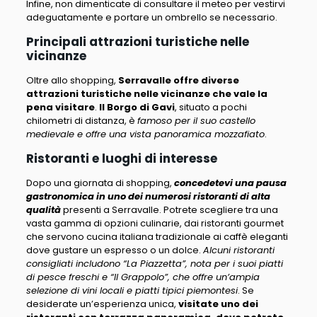
Infine, non dimenticate di consultare il meteo per vestirvi
adeguatamente e portare un ombrello se necessario.
Principali attrazioni turistiche nelle
vicinanze
Oltre allo shopping,
Serravalle offre diverse
attrazioni turistiche nelle vicinanze che vale la
pena visitare
.
Il Borgo di Gavi
, situato a pochi
chilometri di distanza, è
famoso per il suo castello
medievale e offre una vista panoramica mozzafiato
.
Ristoranti e luoghi di interesse
Dopo una giornata di shopping,
concedetevi una pausa
gastronomica in uno dei numerosi ristoranti di alta
qualità
presenti a Serravalle. Potrete scegliere tra una
vasta gamma di opzioni culinarie, dai ristoranti gourmet
che servono cucina italiana tradizionale ai caffè eleganti
dove gustare un espresso o un dolce.
Alcuni ristoranti
consigliati includono “La Piazzetta”, nota per i suoi piatti
di pesce freschi e “Il Grappolo”, che offre un’ampia
selezione di vini locali e piatti tipici piemontesi
. Se
desiderate un’esperienza unica,
visitate uno dei