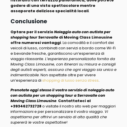
ristoranti con terrazza panoramica, dove potrete
godere di una vista spettacolare mentre
assaporate deliziose specialità locali
.
Conclusione
Optare per il servizio
Noleggio auto con autista per
shopping tour Serravalle
di Moving Class Limousine
offre numerosi vantaggi
. La comodità e il comfort dei
veicoli di lusso, combinati con servizi a bordo come Wi-Fi
e bevande fresche, garantiscono un’esperienza di
viaggio rilassante.
L’esperienza personalizzata fornita da
Moving Class Limousine, con itinerari su misura e consigli
degli autisti esperti, assicura che ogni viaggio sia unico e
indimenticabile
. Non aspettate oltre per vivere
un’esperienza di
shopping di lusso senza stress
.
Prenotate oggi stesso il vostro servizio di noleggio auto
con autista per un shopping tour a Serravalle con
Moving Class Limousine
.
Contattateci al
+393462732728
o visitate il nostro sito web per maggiori
informazioni e per personalizzare il vostro viaggio.
Vi
aspettiamo per offrirvi un servizio di alta qualità che
supererà le vostre aspettative
!