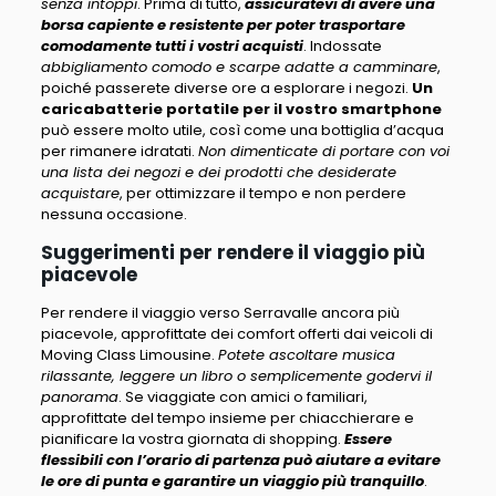
senza intoppi
. Prima di tutto,
assicuratevi di avere una
borsa capiente e resistente per poter trasportare
comodamente tutti i vostri acquisti
. Indossate
abbigliamento comodo e scarpe adatte a camminare
,
poiché passerete diverse ore a esplorare i negozi.
Un
caricabatterie portatile per il vostro smartphone
può essere molto utile, così come una bottiglia d’acqua
per rimanere idratati.
Non dimenticate di portare con voi
una lista dei negozi e dei prodotti che desiderate
acquistare
, per ottimizzare il tempo e non perdere
nessuna occasione.
Suggerimenti per rendere il viaggio più
piacevole
Per rendere il viaggio verso Serravalle ancora più
piacevole, approfittate dei comfort offerti dai veicoli di
Moving Class Limousine.
Potete ascoltare musica
rilassante, leggere un libro o semplicemente godervi il
panorama
. Se viaggiate con amici o familiari,
approfittate del tempo insieme per chiacchierare e
pianificare la vostra giornata di shopping.
Essere
flessibili con l’orario di partenza può aiutare a evitare
le ore di punta e garantire un viaggio più tranquillo
.