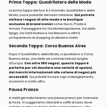
Prima Tappa: Quadrilatero della Moda
La prima tappa del tour è il rinomato Quadrilatero della
Moda, cuore pulsante del lusso milanese.
Qui potrete
visitare i negozi di alta moda e le boutique
esclusive di brand iconici
come
Gucci, Prada e
Armani. Passeggiare tra Via Montenapoleone, Via della
Spiga, Via Sant’Andrea e Via Manzoni vi offrirà
un’esperienza di shopping di altissimo livello
.
Seconda Tappa: Corso Buenos Aires
Dopo il Quadrilatero della Moda, ci spostiamo a Corso
Buenos Aires, una delle vie commerciali più lunghe
d’Europa.
Con oltre 350 negozi, questa tappa è
perfetta per chi desidera una varietà di opzioni,
dai marchi internazionali alle catene di negozi più
accessibili
. Qui potrete trovare capi d’abbigliamento,
accessori e molto altro.
Pausa Pranzo
A metà giornata faremo una pausa pranzo per ricaricare
le forze.
Vi suggeriamo ristoranti e caffè di lusso dove
potrete gustare le delizie della cucina milanese
. Che