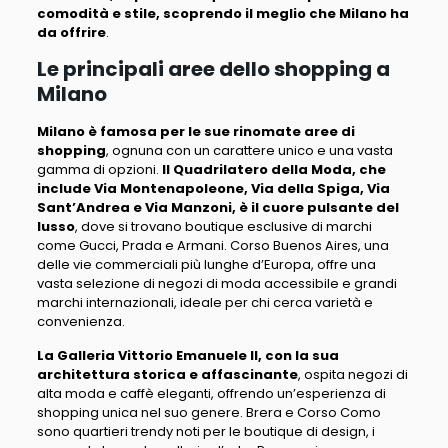
comodità e stile, scoprendo il meglio che Milano ha
da offrire
.
Le principali aree dello shopping a
Milano
Milano è famosa per le sue rinomate aree di
shopping
, ognuna con un carattere unico e una vasta
gamma di opzioni.
Il Quadrilatero della Moda, che
include Via Montenapoleone, Via della Spiga, Via
Sant’Andrea e Via Manzoni, è il cuore pulsante del
lusso
, dove si trovano boutique esclusive di marchi
come Gucci, Prada e Armani.
Corso Buenos Aires, una
delle vie commerciali più lunghe d’Europa
, offre una
vasta selezione di negozi di moda accessibile e grandi
marchi internazionali, ideale per chi cerca varietà e
convenienza.
La Galleria Vittorio Emanuele II, con la sua
architettura storica e affascinante
, ospita negozi di
alta moda e caffè eleganti, offrendo un’esperienza di
shopping unica nel suo genere.
Brera e Corso Como
sono quartieri trendy noti per le boutique di design
, i