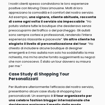
I nostri clienti spesso condividono le loro esperienze
positive con Moving Class Limousine
. Molti di loro
apprezzano la comodità e il comfort del nostro servizio.
Ad esempio,
una signora, cliente abituale, racconta
di come ogni volta il servizio sia impeccabile
: “
Ho
potuto visitare tutte le boutique che desideravo senza
preoccuparmi del traffico o del parcheggio. Gli autisti
sono sempre cortesi e professionali, rendendo l’intera
esperienza rilassante e piacevole
“.
Un altro cliente ha
elogiato il livello di personalizzazione del tour
: “
Ho
chiesto di includere alcune boutique di designer
emergenti e il mio autista non solo ha soddisfatto la mia
richiesta, ma mi ha anche fornito suggerimenti su negozi
che non conoscevo. È stato un tour davvero su misura
per me
.”
Case Study di Shopping Tour
Personalizzati
Per illustrare ulteriormente l’efficacia del nostro servizio,
presentiamo alcuni case study di shopping tour
personalizzati
. Un esempio è
il tour organizzato per
una celebre fashion blogger internazionale che
desiderava esplorare il meglio della moda