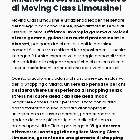
di Moving Class Limousine!
Moving Class Limousine è un’azienda leader nel settore
del noleggio con conducente, specializzata in servizi di
lusso su misura
.
Offriamo un’ampia gamma di veicoli
di alta gamma, guidati da autisti professionisti e
discreti
, per garantire ai nostri clienti la massima
comodità, sicurezza e stile nei loro spostamenti.
Il nostro
impegno è fornire esperienze di viaggio personalizzate
che soddisfino le esigenze specifiche di ciascun cliente
,
sia per trasferimenti aziendali che per eventi speciali.
Questo articolo vi introdurrà al nostro servizio esclusivo
per lo Shopping a Milano,
un servizio pensato per chi
desidera vivere un’esperienza di shopping senza
stress nel cuore della capitale della moda
.
Scoprirete come un tour personalizzato con autista
possa trasformare una giornata di shopping in
un’esperienza di lusso e comfort
, permettendovi di
godere delle vie più prestigiose della città senza
preoccuparvi di traffico e parcheggio.
Vi guideremo
attraverso i vantaggi di scegliere Moving Class
Limousine, garantendo una giornata di shopping