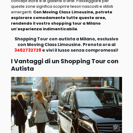
concept store e le gallerie d’arte. Passeggiare per
queste zone significa scoprire tesori nascosti e stilisti
emergenti.
Con Moving Class Limousine, potrete
esplorare comodamente tutte queste aree,
rendendo il vostro shopping tour a Milano
un’esperienza indimenticabile
.
Shopping Tour con autista a Milano, esclusivo
con Moving Class Limousine. Prenota ora al
3462732728
e vivi il lusso senza compromessi!
I Vantaggi di un Shopping Tour con
Autista