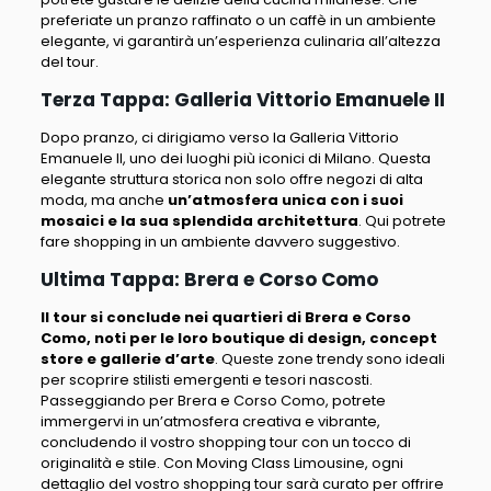
preferiate un pranzo raffinato o un caffè in un ambiente
elegante, vi garantirà un’esperienza culinaria all’altezza
del tour.
Terza Tappa: Galleria Vittorio Emanuele II
Dopo pranzo, ci dirigiamo verso la Galleria Vittorio
Emanuele II, uno dei luoghi più iconici di Milano
. Questa
elegante struttura storica non solo offre negozi di alta
moda, ma anche
un’atmosfera unica con i suoi
mosaici e la sua splendida architettura
. Qui potrete
fare shopping in un ambiente davvero suggestivo.
Ultima Tappa: Brera e Corso Como
Il tour si conclude nei quartieri di Brera e Corso
Como, noti per le loro boutique di design, concept
store e gallerie d’arte
. Queste zone trendy sono ideali
per scoprire stilisti emergenti e tesori nascosti.
Passeggiando per Brera e Corso Como, potrete
immergervi in un’atmosfera creativa e vibrante,
concludendo il vostro shopping tour con un tocco di
originalità e stile.
Con Moving Class Limousine, ogni
dettaglio del vostro shopping tour sarà curato per offrire