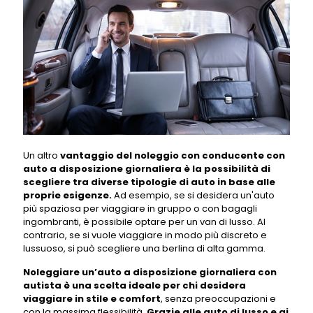
Un altro
vantaggio del noleggio con conducente con
auto a disposizione giornaliera è la possibilità di
scegliere tra diverse tipologie di auto in base alle
proprie esigenze.
Ad esempio, se si desidera un'auto
più spaziosa per viaggiare in gruppo o con bagagli
ingombranti, è possibile optare per un van di lusso. Al
contrario, se si vuole viaggiare in modo più discreto e
lussuoso, si può scegliere una berlina di alta gamma.
Noleggiare un’auto a disposizione giornaliera con
autista è una scelta ideale per chi desidera
viaggiare in stile e comfort
, senza preoccupazioni e
con la massima flessibilità.
Grazie alle auto di lusso e ai