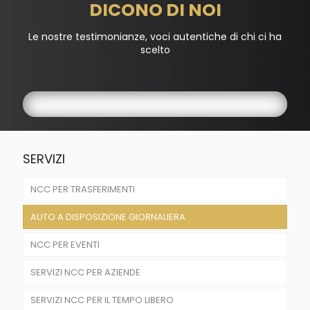
DICONO DI NOI
Le nostre testimonianze, voci autentiche di chi ci ha
scelto
SERVIZI
NCC PER TRASFERIMENTI
AUTO A DISPOSIZIONE GIORNALIERA
TRASFERIMENTI AEROPORTUALI
NCC PER EVENTI
TRANSFER PER STAZIONI FERROVIARIE
SERVIZI NCC PER AZIENDE
NCC PER MATRIMONI E CERIMONIE
SERVIZI NCC PER IL TEMPO LIBERO
NCC PER SFILATE DI MODA
NCC AZIENDALE PER MEETING