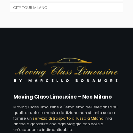
CITY TOUR MILANO
NCC PER EVENTI SPORTIVI
NCC PER ROADSHOW AZIENDALI
NCC PER SPORT
CONCERTI
NCC PER VIAGGI D’AFFARI
SHOPPING TOUR NCC
VIAGGIO CON AUTISTA PRIVATO
NCC PER ESCURSIONI
SERVIZIO NCC PER CENE
Moving Class Limousine – Ncc Milano
Moving Class Limousine è l'emblema dell'eleganza su
quattro ruote. La nostra dedizione non si limita solo a
fornire un
servizio di trasporto di lusso a Milano
, ma
anche a garantire che ogni viaggio con noi sia
un'esperienza indimenticabile.