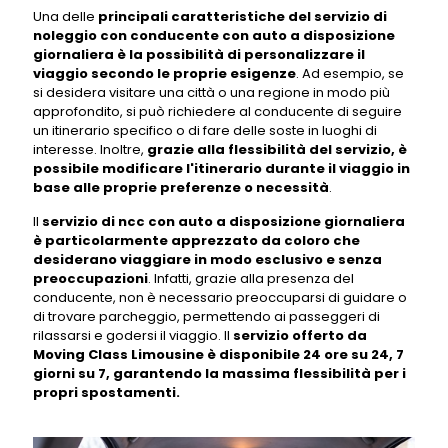
Una delle
principali caratteristiche del servizio di
noleggio con conducente con auto a disposizione
giornaliera è la possibilità di personalizzare il
viaggio secondo le proprie esigenze
. Ad esempio, se
si desidera visitare una città o una regione in modo più
approfondito, si può richiedere al conducente di seguire
un itinerario specifico o di fare delle soste in luoghi di
interesse. Inoltre,
grazie alla flessibilità del servizio, è
possibile modificare l'itinerario durante il viaggio in
base alle proprie preferenze o necessità
.
Il
servizio di ncc con auto a disposizione giornaliera
è particolarmente apprezzato da coloro che
desiderano viaggiare in modo esclusivo e senza
preoccupazioni
. Infatti, grazie alla presenza del
conducente, non è necessario preoccuparsi di guidare o
di trovare parcheggio, permettendo ai passeggeri di
rilassarsi e godersi il viaggio. Il
servizio offerto da
Moving Class Limousine è disponibile 24 ore su 24, 7
giorni su 7, garantendo la massima flessibilità per i
propri spostamenti.