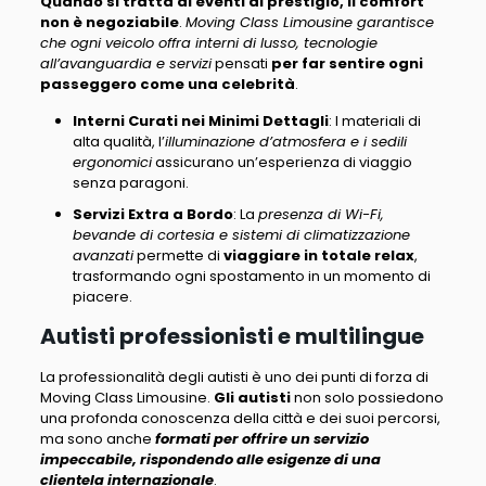
Quando si tratta di eventi di prestigio, il comfort
non è negoziabile
.
Moving Class Limousine garantisce
che ogni veicolo offra interni di lusso, tecnologie
all’avanguardia e servizi
pensati
per far sentire ogni
passeggero come una celebrità
.
Interni Curati nei Minimi Dettagli
: I materiali di
alta qualità, l’
illuminazione d’atmosfera e i sedili
ergonomici
assicurano un’esperienza di viaggio
senza paragoni.
Servizi Extra a Bordo
: La
presenza di Wi-Fi,
bevande di cortesia e sistemi di climatizzazione
avanzati
permette di
viaggiare in totale relax
,
trasformando ogni spostamento in un momento di
piacere.
Autisti professionisti e multilingue
La professionalità degli autisti è uno dei punti di forza di
Moving Class Limousine
.
Gli autisti
non solo possiedono
una profonda conoscenza della città e dei suoi percorsi,
ma sono anche
formati per offrire un servizio
impeccabile, rispondendo alle esigenze di una
clientela internazionale
.