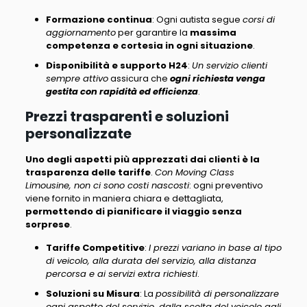
Formazione continua
: Ogni autista segue
corsi di
aggiornamento
per garantire la
massima
competenza e cortesia in ogni situazione
.
Disponibilità e supporto H24
:
Un servizio clienti
sempre attivo
assicura che
ogni richiesta venga
gestita con rapidità ed efficienza
.
Prezzi trasparenti e soluzioni
personalizzate
Uno degli aspetti più apprezzati dai clienti è la
trasparenza delle tariffe
.
Con Moving Class
Limousine, non ci sono costi nascosti
: ogni preventivo
viene fornito in maniera chiara e dettagliata,
permettendo di pianificare il viaggio senza
sorprese
.
Tariffe Competitive
:
I prezzi variano in base al tipo
di veicolo, alla durata del servizio, alla distanza
percorsa e ai servizi extra richiesti
.
Soluzioni su Misura
: La
possibilità di personalizzare
ogni aspetto del servizio, dalla scelta del veicolo agli