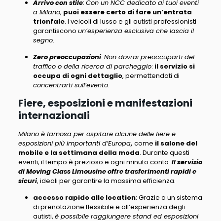
Arrivo con stile
:
Con un NCC dedicato ai tuoi eventi
a Milano
,
puoi essere certo di fare un’entrata
trionfale
. I veicoli di lusso e gli autisti professionisti
garantiscono
un’esperienza esclusiva che lascia il
segno
.
Zero preoccupazioni
:
Non dovrai preoccuparti del
traffico o della ricerca di parcheggio
:
il servizio si
occupa di ogni dettaglio
, permettendoti di
concentrarti sull’evento
.
Fiere, esposizioni e manifestazioni
internazionali
Milano è famosa per ospitare alcune delle fiere e
esposizioni più importanti d’Europa
,
come
il salone del
mobile e la settimana della moda
.
Durante questi
eventi, il tempo è prezioso e ogni minuto conta.
Il servizio
di Moving Class Limousine offre trasferimenti rapidi e
sicuri
, ideali per garantire la massima efficienza.
accesso rapido alle location
: Grazie a un sistema
di prenotazione flessibile e all’esperienza degli
autisti,
è possibile raggiungere stand ed esposizioni