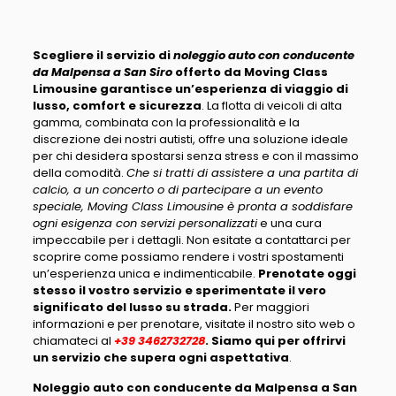
Scegliere il servizio di
noleggio auto con conducente
da Malpensa a San Siro
offerto da Moving Class
Limousine garantisce un’esperienza di viaggio di
lusso, comfort e sicurezza
. La flotta di veicoli di alta
gamma, combinata con la professionalità e la
discrezione dei nostri autisti, offre una soluzione ideale
per chi desidera spostarsi senza stress e con il massimo
della comodità.
Che si tratti di assistere a una partita di
calcio, a un concerto o di partecipare a un evento
speciale, Moving Class Limousine è pronta a soddisfare
ogni esigenza con servizi personalizzati
e una cura
impeccabile per i dettagli. Non esitate a contattarci per
scoprire come possiamo rendere i vostri spostamenti
un’esperienza unica e indimenticabile.
Prenotate oggi
stesso il vostro servizio e sperimentate il vero
significato del lusso su strada.
Per maggiori
informazioni e per prenotare, visitate il nostro sito web o
chiamateci al
+39 3462732728
. Siamo qui per offrirvi
un servizio che supera ogni aspettativa
.
Noleggio auto con conducente da Malpensa a San