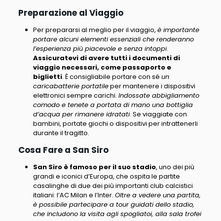
Preparazione al Viaggio
Per prepararsi al meglio per il viaggio,
è importante
portare alcuni elementi essenziali che renderanno
l’esperienza più piacevole e senza intoppi
.
Assicuratevi di avere tutti i documenti di
viaggio necessari, come passaporto e
biglietti
. È consigliabile portare con sé
un
caricabatterie portatile
per mantenere i dispositivi
elettronici sempre carichi.
Indossate abbigliamento
comodo e tenete a portata di mano una bottiglia
d’acqua per rimanere idratati
. Se viaggiate con
bambini, portate giochi o dispositivi per intrattenerli
durante il tragitto.
Cosa Fare a San Siro
San Siro è famoso per il suo stadio
, uno dei più
grandi e iconici d’Europa, che ospita le partite
casalinghe di due dei più importanti club calcistici
italiani: l’AC Milan e l’Inter.
Oltre a vedere una partita,
è possibile partecipare a tour guidati dello stadio,
che includono la visita agli spogliatoi, alla sala trofei