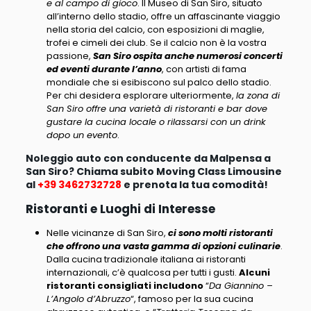
e al campo di gioco
. Il Museo di San Siro, situato
all’interno dello stadio, offre un affascinante viaggio
nella storia del calcio, con esposizioni di maglie,
trofei e cimeli dei club. Se il calcio non è la vostra
passione,
San Siro ospita anche numerosi concerti
ed eventi durante l’anno
, con artisti di fama
mondiale che si esibiscono sul palco dello stadio.
Per chi desidera esplorare ulteriormente,
la zona di
San Siro offre una varietà di ristoranti e bar dove
gustare la cucina locale o rilassarsi con un drink
dopo un evento
.
Noleggio auto con conducente da Malpensa a
San Siro? Chiama subito Moving Class Limousine
al
+39 3462732728
e prenota la tua comodità!
Ristoranti e Luoghi di Interesse
Nelle vicinanze di San Siro,
ci sono molti ristoranti
che offrono una vasta gamma di opzioni culinarie
.
Dalla cucina tradizionale italiana ai ristoranti
internazionali, c’è qualcosa per tutti i gusti.
Alcuni
ristoranti consigliati includono
“
Da Giannino –
L’Angolo d’Abruzzo
“, famoso per la sua cucina