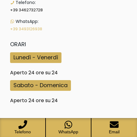
Telefono:
+39 3462732728
WhatsApp:
+39 3493126938
ORARI
Lunedì - Venerdì
Aperto 24 ore su 24
Sabato - Domenica
Aperto 24 ore su 24
Articoli recenti
Telefono
WhatsApp
Email
NCC Milano Portofino: transfer privato con autista