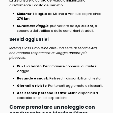
La distanza e la durata del viaggio influenzano
direttamente il costo del servizio
:
Distanza
: Il tragitto da Milano a Venezia copre
circa
270 km
.
Durata del viaggio
:
può variare da
2,5 a 3 ore
, a
seconda del traffico e delle condizioni stradali.
Servizi aggiuntivi
Moving Class Limousine offre una serie di servizi extra,
che rendono l’esperienza di viaggio ancora più
piacevole
:
Wi-Fi a bordo
: Per rimanere connessi durante il
viaggio.
Bevande e snack
: Rinfreschi disponibili a richiesta.
Giornali e riviste
: Per tenerti aggiornato o rilassarti.
Assistenza personalizzata
: Autisti disponibili a
soddisfare richieste specifiche.
Come prenotare un noleggio con