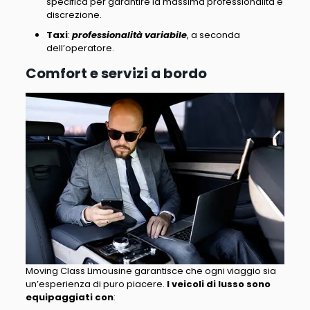
specifica
per garantire la massima professionalità e
discrezione.
Taxi
:
professionalità variabile
, a seconda
dell’operatore.
Comfort e servizi a bordo
Moving Class Limousine garantisce che ogni viaggio sia
un’esperienza di puro piacere
.
I veicoli di lusso sono
equipaggiati con
: