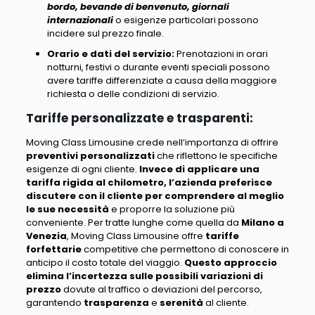
bordo, bevande di benvenuto, giornali
internazionali
o esigenze particolari possono
incidere sul prezzo finale.
Orario e dati del servizio
:
Prenotazioni in orari
notturni, festivi o durante eventi speciali
possono
avere tariffe differenziate a causa della maggiore
richiesta o delle condizioni di servizio
.
Tariffe personalizzate e trasparenti:
Moving Class Limousine crede nell’importanza di offrire
preventivi personalizzati
che riflettono le specifiche
esigenze di ogni cliente.
Invece di applicare una
tariffa rigida al chilometro, l’azienda preferisce
discutere con il cliente per comprendere al meglio
le sue necessità
e proporre la soluzione più
conveniente. Per tratte lunghe come quella da
Milano a
Venezia
,
Moving Class Limousine offre
tariffe
forfettarie
competitive che permettono di conoscere in
anticipo il costo totale del viaggio
.
Questo approccio
elimina l’incertezza sulle possibili variazioni di
prezzo
dovute al traffico o deviazioni del percorso,
garantendo
trasparenza
e
serenità
al cliente
.