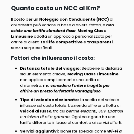
Quanto costa un NCC al Km?
Il costo per un
Noleggio con Conducente (NCC)
al
chilometro può variare in base a diversi fattori, e
non
esiste una tariffa standard fissa
.
Moving Class
Limousine
adotta un approccio personalizzato per
offrire ai clienti
tariffe competitive
e
trasparenti
,
senza sorprese finali.
Fattori che influenzano il costo:
Distanza totale del viaggio
:
Sebbene la distanza
sia un elemento chiave,
Moving Class Limousine
non applica semplicemente una tariffa al
chilometro
, ma
considera l’intero tragitto per
offrire un prezzo forfettario vantaggioso
.
Tipo di veicolo selezionato
:
La scelta del veicolo
influisce sul costo totale. L’azienda offre una flotta di
veicoli di lusso
, tra cui
berline eleganti, SUV spaziosi
e minivan di alta gamma
. Ogni categoria ha una
tariffa differente in base al comfort e ai servizi offerti.
Servizi aggiuntivi
:
Richieste speciali come
Wi-Fi a